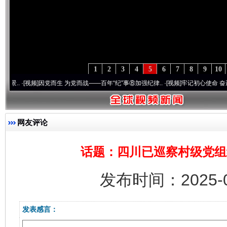
1
2
3
4
5
6
7
8
9
10
[视频]
因党而生 为党而战——百年“纪”事⑧加强纪律..
·[视频]
牢记初心使命 奋进复兴征程
网友评论
话题：四川已巡察村级党组织
发布时间：2025-0
发表感言：