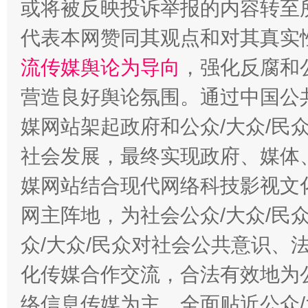
或将被反映投诉举报的内容转至
代表本网赞同其观点和对其真实
流传媒舆论为导向
，强化反腐和
东山县通报“牛蛙产品抗生素超标问题”
法
营造良好舆论氛围。通过中国公共
媒网站架起政府和公众/大众/民
社会发展，最终实现政府、媒体、
媒网站结合现代网络科技影视文
网主阵地，为社会公众/大众/民
众/大众/民众对社会公共意识、
千年窑火 生生不息
一
化传媒合作交流，合法有效地为公
络信息传媒为主，全面贴近公众/