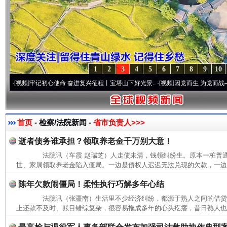
1
2
3
4
5
6
7
8
9
10
频]
牢记初心使命 奋进复兴征程丨宝塔山下好光景..
·[视频]
因党而生 为党而战——百年“
首页
- 检察/法院新闻 -
省市负责人>>>
逝者债务谁承担？领取养老金千万别大意！
法院讯（车霞 赵瑞芝）人走债未清，钱领纠纷生。原本一桩普通
世、家属领取养老金陷入僵局。一边是债权人迟迟无法兑现的欠款，一边是
陈年欠款闹僵局！柔性执行巧解多年心结
法院讯（张疆南）生活里不少经济纠纷，都源于熟人之间的借贷
上还款不及时、账目错综复杂，很容易拖成多年的心头疙瘩，昔日熟人也会