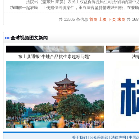
法院讯（盖东升 陈昊）农民工权益保障是民生司法保障的重中之
功调解一起农民工工伤赔偿纠纷案件，承办法官坚持情理法相融，在兼顾企
共 13586 条信息
首页
上页
下页
末页
共 169
全球视频图文新闻
东山县通报“牛蛙产品抗生素超标问题”
法
千年窑火 生生不息
一
关于我们
|
公众采编部
|
法律声明
| 中国