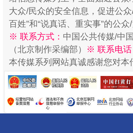
大众/民众的安全信息，促进公众
百姓”和“说真话、重实事”的公众
※ 联系方式：
中国公共传媒/中
（北京制作采编部）
※ 联系电话
揭开“小金库”的免责幌子
本传媒系列网站真诚感谢您对本
受贿1.44亿！段成刚被判无期
从幼儿