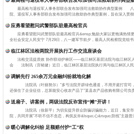
最高检与退役军人事务部联合发布加强司法救助协作典型
最高检与退役军人事务部联合发布加强司法救助协作典型案例 八
院、退役军人事务部联合发布加强司法救助协作典型案例，旨在深入贯彻习
应勇看望慰问武警部队驻最高检官兵
应勇看望慰问武警部队驻最高检官兵&ensp;勉励大家以更饱满热
全社会安定人民安宁 7月29日，八一建军节前夕，最高人民检察院党组书
临江林区法检两院开展执行工作交流座谈会
法检交流提质效 协作联动护林区——临江林区基层法院与临江林区
会 法制讯（宫铭健）近日，临江林区基层法院执行局与临江林区人民检
调解先行 265余万元金融纠纷就地化解
法院讯（叶丽努尔）"多亏法院开辟绿色通道，不用开庭打官司，
还保住了企业征信，总算能安心收农产品了"某县农产品收购有限公司负责
完善运行机制助力责任有效落实
一纸欠条
送扇子、讲案例，两级法院反诈宣传“摊”开讲！
法院讯（徐新平）为切实提升群众防骗识骗能力，近日，集安市
院，共同开展"不听不信不贪恋，构筑反诈&lsquo;心&rsquo;防线"主题
暖心调解化纠纷 足额赔付护“工”权