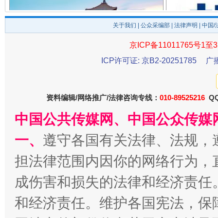
关于我们
|
公众采编部
|
法律声明
| 中国
京ICP备11011765号1至3
千年窑火 生生不息
一
ICP许可证: 京B2-20251785
广
资料编辑/网络推广/法律咨询专线：
010-89525216
QQ
中国公共传媒网、中国公众传媒
一、
遵守各国有关法律、法规，
担法律范围内因你的网络行为，
成伤害和损失的法律和经济责任
揭开“小金库”的免责幌子
和经济责任。维护各国宪法，保