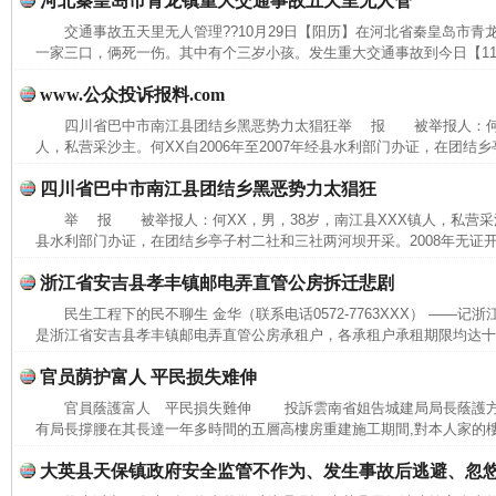
河北秦皇岛市青龙镇重大交通事故五天里无人管
交通事故五天里无人管理??10月29日【阳历】在河北省秦皇岛市
一家三口，俩死一伤。其中有个三岁小孩。发生重大交通事故到今日【11月
www.公众投诉报料.com
四川省巴中市南江县团结乡黑恶势力太猖狂举 报 被举报人：何X
人，私营采沙主。何XX自2006年至2007年经县水利部门办证，在团结乡
四川省巴中市南江县团结乡黑恶势力太猖狂
举 报 被举报人：何XX，男，38岁，南江县XXX镇人，私营采沙主
县水利部门办证，在团结乡亭子村二社和三社两河坝开采。2008年无证开采
浙江省安吉县孝丰镇邮电弄直管公房拆迁悲剧
民生工程下的民不聊生 金华（联系电话0572-7763XXX） ——
是浙江省安吉县孝丰镇邮电弄直管公房承租户，各承租户承租期限均达十多
官员荫护富人 平民损失难伸
官員蔭護富人 平民損失難伸 投訴雲南省姐告城建局局長蔭護方
有局長撐腰在其長達一年多時間的五層高樓房重建施工期間,對本人家的樓
大英县天保镇政府安全监管不作为、发生事故后逃避、忽