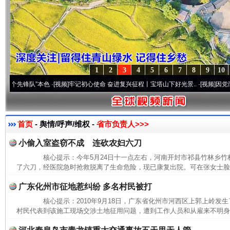
1
2
3
4
5
6
7
8
9
10
锋队”本色
·[视频]
牢记初心使命 奋进复兴征程丨宝塔山下好光景..
·[视频]
因党而生 为党
首页
- 舆情/呼声/维权 -
省市负责人>>>
小偷入室盗窃不成 连砍农妇六刀
核心提示：今年5月24日十一点左右，河南开封市祁县竹林乡竹
了六刀，经医院急时抢救脱离了生命危险，现已康复出院。可在张女士脸部
广东化州市征地惹纠纷 多名村民被打
核心提示：2010年9月18日，广东省化州市河西区上郭上岭发
村民代表到该施工现场交涉土地征用问题，遭到工作人员和从雇来不明身份