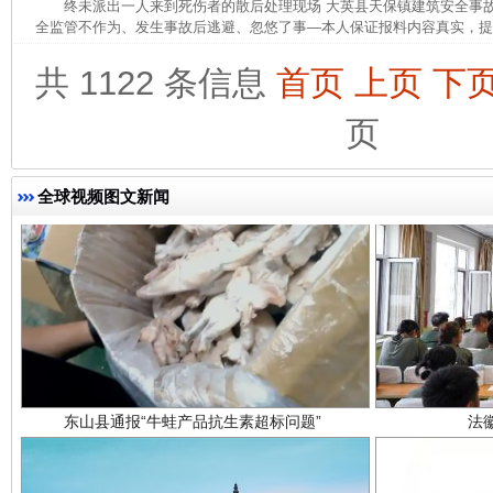
终未派出一人来到死伤者的散后处理现场 大英县天保镇建筑安全事
全监管不作为、发生事故后逃避、忽悠了事—本人保证报料内容真实，提交
完善运行机制助力责任有效落实
一纸欠条
共 1122 条信息
首页
上页
下
页
全球视频图文新闻
东山县通报“牛蛙产品抗生素超标问题”
法