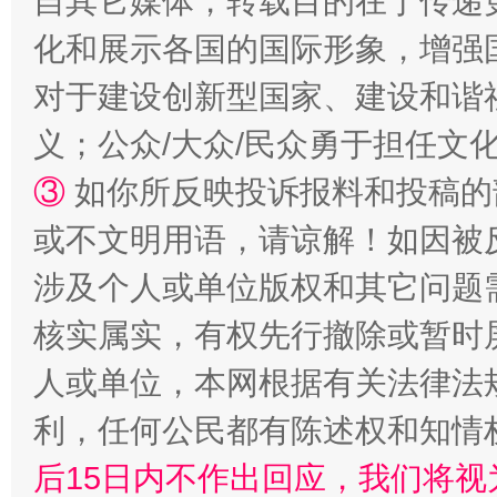
自其它媒体，转载目的在于传递
化和展示各国的国际形象，增强
对于建设创新型国家、建设和谐
义；公众/大众/民众勇于担任文
③
如你所反映投诉报料和投稿的
“蜀中异人”王建安的艺术幻境
或不文明用语，请谅解！如因被
涉及个人或单位版权和其它问题
核实属实，有权先行撤除或暂时
人或单位，本网根据有关法律法
利，任何公民都有陈述权和知情
后15日内不作出回应，我们将视
完善运行机制助力责任有效落实
一纸欠条