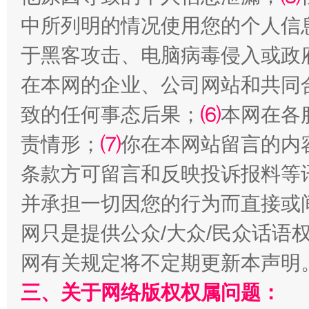
全民健身五年计划来了！等你上场
中所列明的情况使用您的个人信
于黑客攻击、电脑病毒侵入或政
在本网的企业、公司网站和共同
致的任何事态后果；
⑹
本网在各
责情形；
⑺
你在本网站留言的内
条款方可留言和反映投诉报料等
阿坝州三大球赛在茂县开幕
规模最
并承担一切因您的行为而直接或
网只是提供公众/大众/民众话语
网有关规定将不定期更新本声明
三、关于网络版权权属问题：