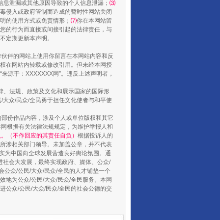
信息泄漏或其他原因导致的个人信息泄漏；
⑶
毒侵入或政府管制而造成的暂时性网站关闭
明的使用方式或免责情形；
⑺
你在本网站留
您的行为而直接或间接引起的法律责任，与
山西：不断增强治理腐败综合效能
将不定期更新本声明。
合作伙伴的网站上使用你留言在本网站内容和反
权在网站内转载或修改引用。但未经本网授
源于：XXXXXXX网”。违反上述声明者，
法律、法规、政策及文化和展示国家的国际形
大众/民众/全民勇于担任文化使者与和平使
的部份作品内容，涉及个人或单位版权和其它
本网根据有关法律法规规定，为维护举报人和
认。（不作回应的其责任自负）
根据投诉人的
至所涉相关部门领导。未加盖公章，并不代表
督，实为中国向全球发展营造良好舆论氛围。通
促进社会大发展，最终实现政府、媒体、公众/
养老服务师职业资格制度暂行规定
公众/公民/大众/民众/全民的人才铺垫一个
地为公众/公民/大众/民众/全民服务。本网
进公众/公民/大众/民众/全民的社会公德的交