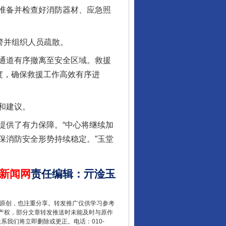
行业协会接连发公告
准备并检查好消防器材、应急照
警并组织人员疏散。
通道有序撤离至安全区域。救援
度，确保救援工作高效有序进
和建议。
供了有力保障。“中心将继续加
保消防安全形势持续稳定。”玉堂
让核能赋能千行百业
新闻网
责任编辑
：
亓淦玉
重原创，也注重分享。转发推广仅供学习参考
产权，部分文章转发推送时未能及时与原作
联系我们将立即删除或更正。电话：010-