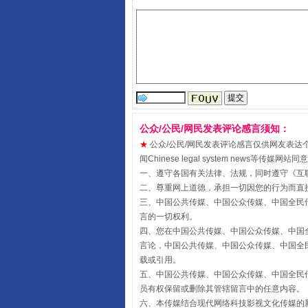
受贿1.44亿！段成刚被判无期
公众/公民/网民发表评论感言须知：
★
公众/公民/网民发表评论感言仅供网友表达个人看法
闻Chinese legal system new
一、遵守各国有关法律、法规，同时遵守《
互
二、尊重网上道德，承担一切因您的行为而直
三、中国公共传媒、中国公众传媒、中国全民传媒China 
言的一切权利。
四、您在中国公共传媒、中国公众传媒、中国全民传媒Chin
言论，中国公共传媒、中国公众传媒、中国全民传媒China
载或引用。
五、中国公共传媒、中国公众传媒、中国全民传媒China 
员有权保留或删除其管辖留言中的任意内容。
全民健身五年计划来了！等你上
六、本传媒结合现代网络科技影视文化传媒的新