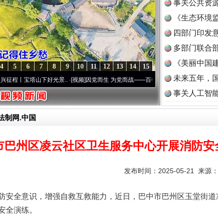
事关公共资
《生态环境监
读
四部门印发
多部门联合部
《美丽中国建
4
5
6
7
8
9
10
11
12
13
14
15
未来五年，
宝塔山下好光景..
·[视频]
因党而生 为党而战——百年“纪”事⑧加强纪律..
·[视频]
牢记初
事关人工智
法制网.中国
市巴州区凌云社区卫生服务中心开展消防安
发布时间：2025-05-21 来源
防安全意识，增强自救互救能力，近日，巴中市巴州区玉堂街道
安全演练。