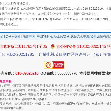
务！人人都作守法公民。
接受上述条款,如您对管理有意见请向制作采编部联系，电话：010-89525216。
媒网的支持帮助与合作交流。众全影视文化传媒（北京）有限公司独家主办 :
网 经工信部备案：京ICP备11011765号1至52，京公网安备：11011202001678号
部/代理部敬上。
我们
|
公众采编部
|
法律声明
| 中国/法制/公共/全民/公众/农业/文化/视频/检察/法院/法治
京ICP备11011765号1至35
京公网安备 11010502051457
证: 京B2-20251785
广播电视节目制作经营许可证:（京）字第3
规模最大的光氢储一体化项目
咨询专线：
010-89525216
QQ在线：3555333776 本传媒网律师团
和免责声明：
德，遵守中国互联网法律法规及行业规定和网络职业道德，承担法律范围内因你的网络
新闻造成社会影响的，本网将追究其相关法律和经济责任。维护各国宪法，保障公民的
我们，我们将在第一时间作出反映或更正。特请来函来电说明本网站提供内容系本人或
治/法制/新闻网等传媒网站衷心致谢！
新闻网等传媒网站，由众全影视文化传媒（北京）有限公司独家协办发布广告。欢迎合法、
并可添加相应链接。