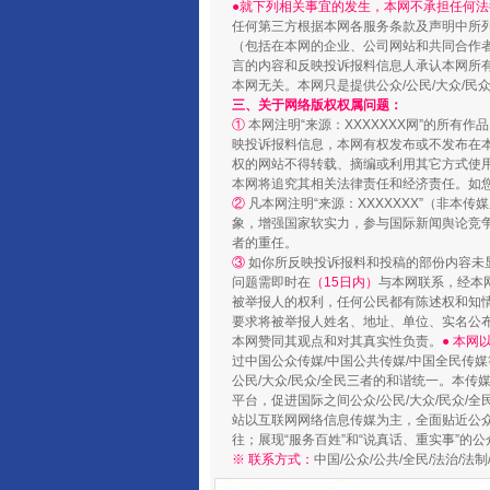
●就下列相关事宜的发生，本网不承担任何法
任何第三方根据本网各服务条款及声明中所
（包括在本网的企业、公司网站和共同合作
言的内容和反映投诉报料信息人承认本网所
国家大学科技园优化重塑工作
本网无关。本网只是提供公众/公民/大众/
三、关于网络版权权属问题：
①
本网注明“来源：XXXXXXX网”的所有
映投诉报料信息，本网有权发布或不发布在
权的网站不得转载、摘编或利用其它方式使用
本网将追究其相关法律责任和经济责任。如
②
凡本网注明“来源：XXXXXXX”（非
象，增强国家软实力，参与国际新闻舆论竞争
者的重任。
③
如你所反映投诉报料和投稿的部份内容未
问题需即时在
（15日内）
与本网联系，经本
被举报人的权利，任何公民都有陈述权和知
要求将被举报人姓名、地址、单位、实名公布
本网赞同其观点和对其真实性负责。
● 本
过中国公众传媒/中国公共传媒/中国全民传媒
扯下公款旅游的“隐身衣”
公民/大众/民众/全民三者的和谐统一。本传
平台，促进国际之间公众/公民/大众/民众/
站以互联网网络信息传媒为主，全面贴近公众/
往；展现“服务百姓”和“说真话、重实事”的公
※ 联系方式：
中国/公众/公共/全民/法治/