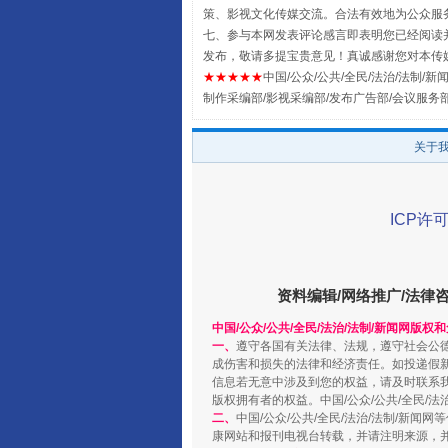
策、影视文化传媒交流。合法有效地为公众服
七、参与本网发表评论感言即表明您已经阅读并
发布，敬请多提宝贵意见！真诚感谢您对本传
★★★★★
中国/公众/公共/全民/法治/法制/新闻
制作采编部/影视采编部/发布广告部/会议服务
关于
ICP许可
阿坝州三大球赛在茂县开幕
资料编辑/网络推广/法律
中国/公众/公共/全民/法治/法制/新闻网版权
一、
遵守各国有关法律、法规，遵守社会公
成伤害和损失的法律和经济责任。如投递假
信息若无意中涉及到您的权益，请及时联系
版权拥有者的权益。中国/公众/公共/全民/法
二、
中国/公众/公共/全民/法治/法制/
康网站和报刊电视台转载，并请注明来源，