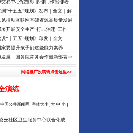
源交易中心招投标 多部门作出部署
测“十五五”规划》发布｜全文｜解
意见推动互联网基础资源高质量发展
署开展安全生产“打非治违”工作
设“十五五”规划》印发｜全文
国家要提升孩子们这些能力素养
心使命 奋进复兴征程丨“转折之城”激荡..
·[视频]
牢记初心使命 奋进复兴征程丨红船起航处
能发展，国务院常务会作最新部署⇒
网络推广投稿请点击这里>>
全演练
：
中国公共新闻网
字体大小[
大
中
小
]
凌云社区卫生服务中心联合化成