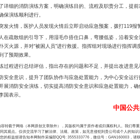
实
一纸欠条伤亲情 巡回调解促和解..
详细的消防演练方案，明确演练目的、流程及职责分工，提前
确保演练顺利进行。
火情，医护人员发现火情后立即启动应急预案，拨打119报
在疏散组的引导下，用湿毛巾捂住口鼻，弯腰低姿，沿着安全
扑灭火源，并对“被困人员”进行救援。指挥组对现场进行指挥调
到了预期效果。
过程进行总结评估，指出存在的问题和不足，并提出改进意见
安全意识，提升了团队协作与应急处置能力，为中心安全运行提
开展消防安全演练，切实提高消防安全意识和应急处置能力，确
题”
法徽映军营 权益有保障
李国表示。
中国公共
内容转载于网络（本网原创文章除外），其版权均属于原作者或归属权利人。我们尊
同其观点。仅供交流学习了解法律、法规、政策，如无意侵犯到贵公司或个人的知识
权益烦请告知本网制作采编部QQ号: 3555333776，微信号：GAN160003，请