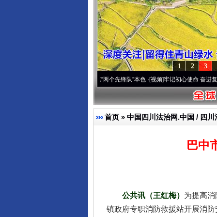
1
2
3
深刻改变雪域高原..
·[视频]
永葆“两个先锋队”本色
·[视频]
牢记初心使命 奋进复兴征程丨
首页
»
中国四川法治网.中国 / 四川
巴中
公共讯（王红梅）
为提高消
镇政府专职消防救援站开展消防