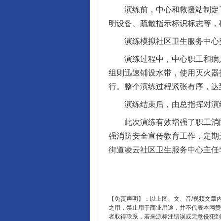
完善运行机制助力责任有效落
演练前，中心和救援站制定了
明设备、疏散指示标识标志等，
演练模拟社区卫生服务中心突发
演练过程中，中心职工和病人
组则迅速铺设水带，使用灭火器
行。整个演练过程紧张有序，达
演练结束后，由总指挥对演练
此次演练有效增强了职工消防
强消防安全宣传教育工作，定期
东山县通报“牛蛙产品抗生素超标问
街道凌云社区卫生服务中心主任
【免责声明】：以上图、文、音/视频文章
之用，禁止用于商业用途，并不代表本网赞
者取得联系，若来源标注错误或无意侵犯到您的