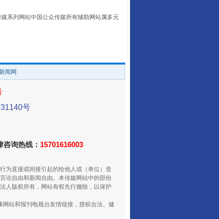
本传媒系列网站中国公众传媒所有辅助网站属多元
。
/新闻网
号
1140号
走走走！国家喊你健身啦
法律咨询热线：
15701616003
行为直接或间接引起的给他人或（单位）造
言论自由和新闻自由。本传媒网站中的部份
法人版权所有，网站有权先行撤除，以保护
健康网站和报刊电视台友情链接，授权合法、健