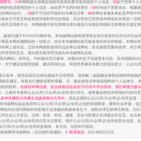
律责任：⑴
本网根据法律规定或相关政府的要求提供您的个人信息；
⑵
由于您将个人
列明的情况使用您的个人信息，由此所产生的纠纷责任；
⑷
任何由于黑客攻击、电脑病
者的网站在内）；
⑸
因不可抗拒导致的任何事态后果；
⑹
本网在各服务条款及声明中列
有条款方可留言和反映投诉报料等讯息投稿，其证明你已经阅读本网条款并承担一切因
镜头丨大暑三秋近
民众/全民话语权平台。本网根据中国互联网法律法规及行业规定和国际互联网有关规定
作品，版权均属于XXXXXXX网所有。本传媒网站拥有管理笔名和代表某些合作伙伴在
本网及本网所属网站的一切权力。你在本传媒网站留言板发表的评论和投稿，本网站有
本网上述作品。已经本网授权使用作品的单位或网站，应在授权范围内使用，并注明“来
您对管理有意见，请向留言板管理员或向本传媒网站反映。
本传媒系列网站）的作品，均转载自其它媒体，转载目的在于传递更多信息，宣传国家的
，对于建设创新型国家、建设和谐社会、和谐世界都具有重大的现实意义；公众/公民/
显示发布，因涉及相关法律法规或不文明用语，请谅解！如因被反映投诉报料和投稿
网核实属实，有权先行撤除或暂时屏蔽。注：被反映投诉举报或报料的个人或单位，
情权的权利，
在收到本网信函、短信或电话告知后15日内不作出回应，我们将视为默
，让相关专家和公众/公民/大众/民众/全民进行评论，或将被反映投诉举报的内容转
网以多种传播形式传播主流媒体舆论为导向
，强化反腐和公众/公民/大众/民众/全民监
等传媒网站架起政府和公众/公民/大众/民众/全民之间的和谐桥梁，缓和社会矛盾，
如何以同查同治破解风腐交织难题
媒网站结合现代网络科技影视文化传媒的新媒体有生力，借助全球互联网主阵地，为社会
全民对社会公共意识、法律、政策、科技、健康、安全与影视文化传媒合作交流，合法有效
公民/大众/民众/全民的日常生活事实，维护公众/公民/大众/民众/全民的安全信息，促
众/公民/大众/民众/全民的多媒体、多元化、信息时代现实。
法制/新闻网等传媒网站（北京制作采编部）
※ 联系电话：
010-89525216。