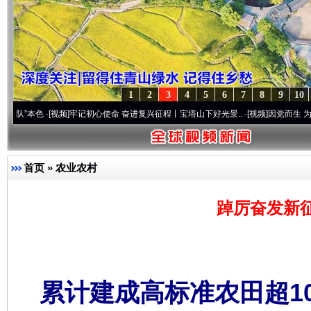
1
2
3
4
5
6
7
8
9
10
·[视频]
牢记初心使命 奋进复兴征程丨宝塔山下好光景..
·[视频]
因党而生 为党而战——百
首页
»
农业农村
踔厉奋发新征
累计建成高标准农田超1