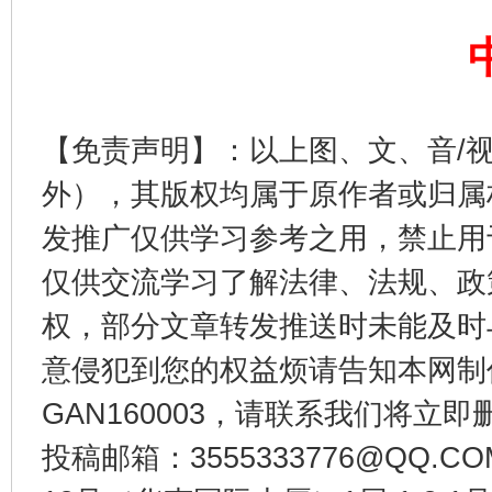
【免责声明】：以上图、文、音/
东山县通报“牛蛙产品抗生素超标问题”
法
外），其版权均属于原作者或归属
发推广仅供学习参考之用，禁止用
仅供交流学习了解法律、法规、政
权，部分文章转发推送时未能及时
意侵犯到您的权益烦请告知本网制作采编
GAN160003，请联系我们将立即删
投稿邮箱：3555333776@QQ
千年窑火 生生不息
一