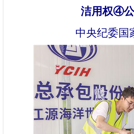
洁用权④公
中央纪委国