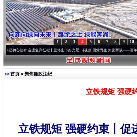
1
2
3
4
5
6
7
8
9
10
使命 奋进复兴征程丨宝塔山下好光景..
·[视频]
因党而生 为党而战——百年“纪”事⑧加强
首页
»
聚焦廉政法纪
立铁规矩 强硬
立铁规矩 强硬约束丨促