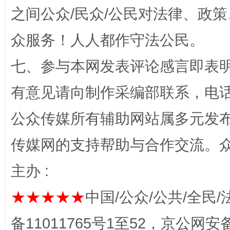
之间公众/民众/公民对法律、政
“蜀中异人”王建安的艺术幻境
众服务！人人都作守法公民。
七、参与本网发表评论感言即表明
有意见请向制作采编部联系，电话：0
公众传媒所有辅助网站属多元发
传媒网的支持帮助与合作交流。
完善运行机制助力责任有效落实
一纸欠条
主办 :
★★★★★
中国/公众/公共/全民/
备11011765号1至52，京公网安备：