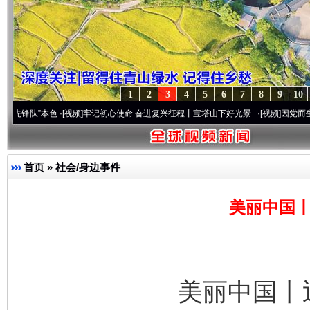
1
2
3
4
5
6
7
8
9
10
本色
·[视频]
牢记初心使命 奋进复兴征程丨宝塔山下好光景..
·[视频]
因党而生 为党而战—
首页
»
社会/身边事件
美丽中国丨
美丽中国丨