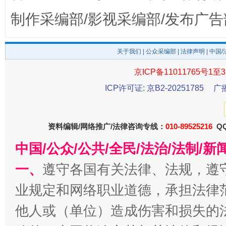
制作采编部/影视采编部/发布广告
关于我们
|
公众采编部
|
法律声明
| 中国
东山县通报“牛蛙产品抗生素超标问题”
法
京ICP备11011765号1至3
ICP许可证: 京B2-20251785
广
资料编辑/网络推广/法律咨询专线：
010-89525216
QQ
中国/公众/公共/全民/法治/法制/
一、
遵守各国有关法律、法规，遵
业规定和网络职业道德，承担法律
千年窑火 生生不息
一
他人或（单位）造成伤害和损失的