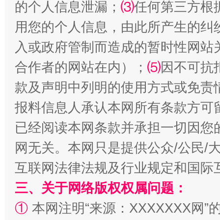
的个人信息泄漏；
⑶
任何第三方根
受贿1.44亿！段成刚被判无期
从幼儿
用您的个人信息，由此所产生的纠
入或政府管制而造成的暂时性网站
合作者的网站在内）；
⑸
因不可抗
款及声明中列明的使用方式或免责
报料信息人承认本网所有条款方可
已经阅读本网条款并承担一切因您
全民健身五年计划来了！等你上场
网无关。本网只是提供公众/公民/
互联网法律法规及行业规定和国际
三、关于网络版权权属问题：
①
本网注明“来源：XXXXXXX网”